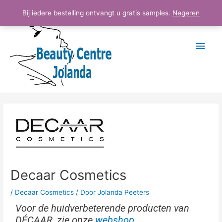
Ga
Hoo
Bij iedere bestelling ontvangt u gratis samples.
Negeren
naar
de
inhoud
Bericht
navigatie
Decaar Cosmetics
/
Decaar Cosmetics
/ Door
Jolanda Peeters
Voor de huidverbeterende producten van
DÉCAAR, zie onze
webshop
.