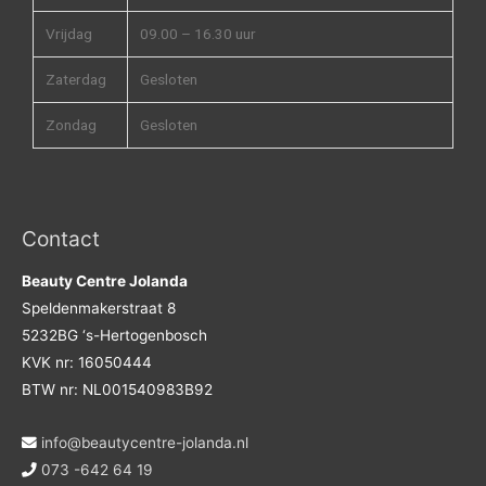
Vrijdag
09.00 – 16.30 uur
Zaterdag
Gesloten
Zondag
Gesloten
Contact
Beauty Centre Jolanda
Speldenmakerstraat 8
5232BG ‘s-Hertogenbosch
KVK nr: 16050444
BTW nr: NL001540983B92
info@beautycentre-jolanda.nl
073 -642 64 19