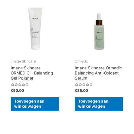
Image Skincare
Ormedic
Image Skincare
Image Skincare Ormedic
ORMEDIC – Balancing
Balancing Anti-Oxidant
Gel Polisher
Serum
Gewaardeerd
Gewaardeerd
€
50.00
€
86.00
0
0
uit
uit
5
5
Toevoegen aan
Toevoegen aan
winkelwagen
winkelwagen