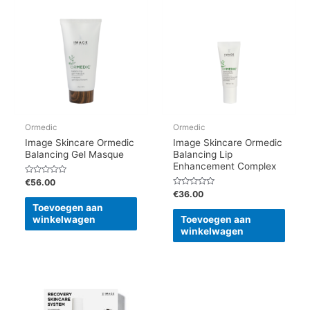
Ormedic
Ormedic
Image Skincare Ormedic
Image Skincare Ormedic
Balancing Gel Masque
Balancing Lip
Enhancement Complex
Gewaardeerd
€
56.00
0
Gewaardeerd
€
36.00
uit
0
5
Toevoegen aan
uit
5
winkelwagen
Toevoegen aan
winkelwagen