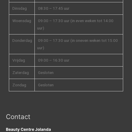
Dinsdag
08.30 – 17.45 uur
Woensdag
09.00 – 17.30 uur (in even weken tot 14.00
uur)
Donderdag
09.00 – 17.30 uur (in oneven weken tot 15.00
uur)
Vrijdag
09.00 – 16.30 uur
Zaterdag
Gesloten
Zondag
Gesloten
Contact
Beauty Centre Jolanda