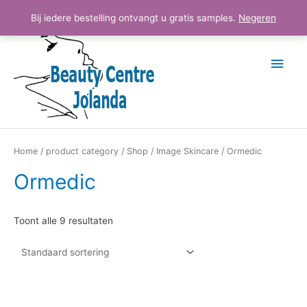
Ga
Hoo
Bij iedere bestelling ontvangt u gratis samples.
Negeren
naar
de
inhoud
Home
/
product category
/
Shop
/
Image Skincare
/ Ormedic
Ormedic
Toont alle 9 resultaten