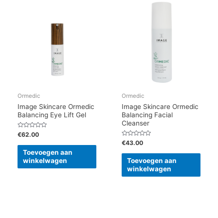
Ormedic
Ormedic
Image Skincare Ormedic
Image Skincare Ormedic
Balancing Eye Lift Gel
Balancing Facial
Cleanser
Gewaardeerd
€
62.00
0
Gewaardeerd
€
43.00
uit
0
5
Toevoegen aan
uit
5
winkelwagen
Toevoegen aan
winkelwagen