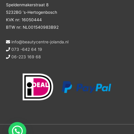
Speldenmakerstraat 8
5232BG ‘s-Hertogenbosch
KVK nr: 16050444
BTW nr: NL001540983B92
info@beautycentre-jolanda.nl
073 -642 64 19
06-223 169 68