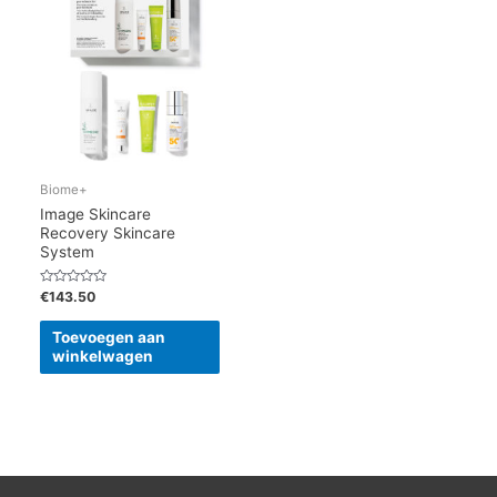
Biome+
Image Skincare
Recovery Skincare
System
Gewaardeerd
€
143.50
0
uit
5
Toevoegen aan
winkelwagen