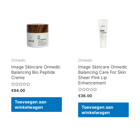
Ormedic
Ormedic
Image Skincare Ormedic
Image Skincare Ormedic
Balancing Bio Peptide
Balancing Care For Skin
Creme
Sheer Pink Lip
Enhancement
Gewaardeerd
€
94.00
0
Gewaardeerd
€
36.00
uit
0
5
Toevoegen aan
uit
5
winkelwagen
Toevoegen aan
winkelwagen