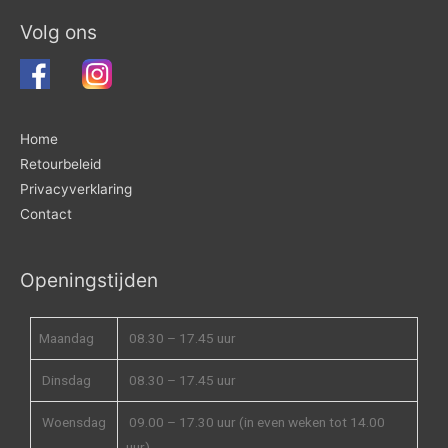
Volg ons
Home
Retourbeleid
Privacyverklaring
Contact
Openingstijden
Maandag
08.30 – 17.45 uur
Dinsdag
08.30 – 17.45 uur
Woensdag
09.00 – 17.30 uur (in even weken tot 14.00
uur)