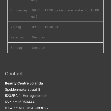
Donderdag
09.00 – 17.30 uur (in oneven weken tot 15.00
uur)
Vrijdag
09.00 – 16.30 uur
Zaterdag
Gesloten
Zondag
Gesloten
Contact
Beauty Centre Jolanda
Speldenmakerstraat 8
5232BG ‘s-Hertogenbosch
KVK nr: 16050444
BTW nr: NL001540983B92