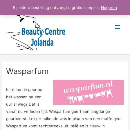
Ga
Hoo
Bij iedere bestelling ontvangt u gratis samples.
Negeren
naar
de
inhoud
Wasparfum
Is bij jou de geur na
het wassen na een
uur al weg? Dat is
vanaf nu verleden tijd. Wasparfum geeft een langdurige
geurboorst. Lekker ruikende was in plaats van een muffe geur.
Wasparfum komt rechtstreeks uit Italië en is nieuw in