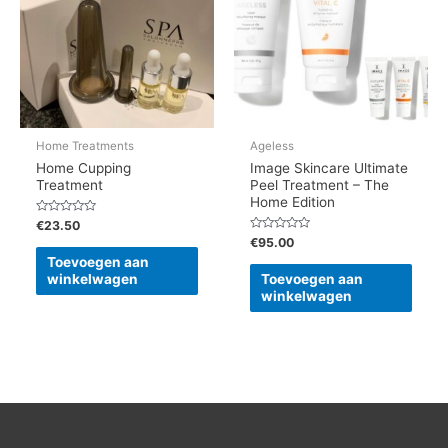
Home Treatments
Ageless
Home Cupping
Image Skincare Ultimate
Treatment
Peel Treatment – The
Home Edition
Gewaardeerd
€
23.50
0
Gewaardeerd
€
95.00
uit
0
5
Toevoegen aan
uit
5
winkelwagen
Toevoegen aan
winkelwagen