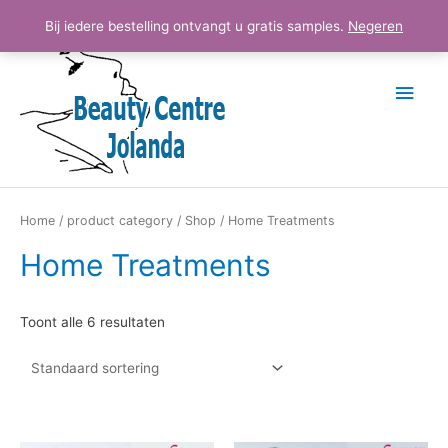
Ga
Hoo
Bij iedere bestelling ontvangt u gratis samples.
Negeren
naar
de
inhoud
Home
/
product category
/
Shop
/ Home Treatments
Home Treatments
Toont alle 6 resultaten