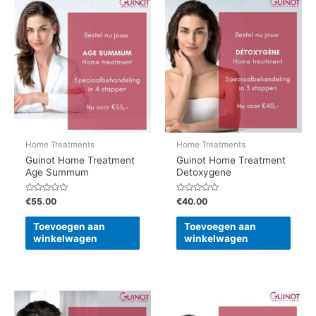
Home Treatments
Home Treatments
Guinot Home Treatment
Guinot Home Treatment
Age Summum
Detoxygene
Gewaardeerd
Gewaardeerd
€
55.00
€
40.00
0
0
uit
uit
5
5
Toevoegen aan
Toevoegen aan
winkelwagen
winkelwagen