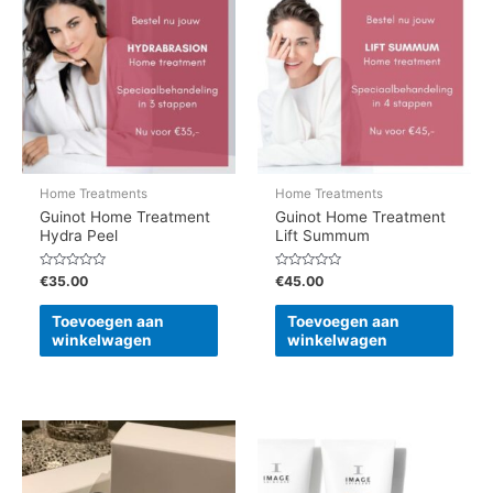
Home Treatments
Home Treatments
Guinot Home Treatment
Guinot Home Treatment
Hydra Peel
Lift Summum
Gewaardeerd
Gewaardeerd
€
35.00
€
45.00
0
0
uit
uit
5
5
Toevoegen aan
Toevoegen aan
winkelwagen
winkelwagen