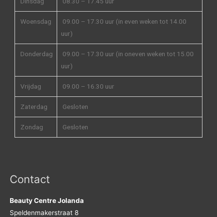
Dinsdag
08.30 – 17.45 uur
Woensdag
09.00 – 17.30 uur (in even weken tot 14.00
uur)
Donderdag
09.00 – 17.30 uur (in oneven weken tot 15.00
uur)
Vrijdag
09.00 – 16.30 uur
Zaterdag
Gesloten
Zondag
Gesloten
Contact
Beauty Centre Jolanda
Speldenmakerstraat 8