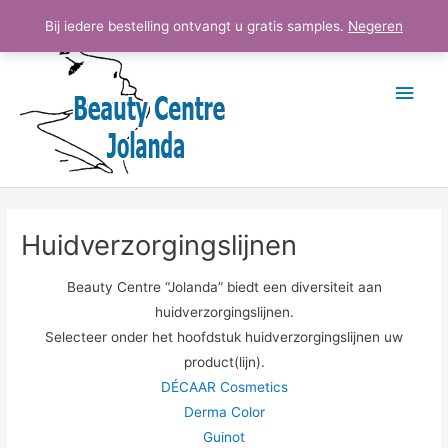
Ga
Hoo
Bij iedere bestelling ontvangt u gratis samples.
Negeren
naar
de
inhoud
Huidverzorgingslijnen
Beauty Centre “Jolanda” biedt een diversiteit aan
huidverzorgingslijnen.
Selecteer onder het hoofdstuk huidverzorgingslijnen uw
product(lijn).
DÉCAAR Cosmetics
Derma Color
Guinot