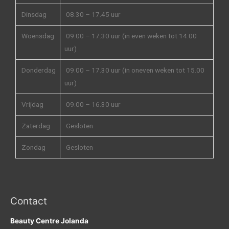
Dinsdag
08.30 – 17.45 uur
Woensdag
09.00 – 17.30 uur (in even weken tot 14.00
uur)
Donderdag
09.00 – 17.30 uur (in oneven weken tot 15.00
uur)
Vrijdag
09.00 – 16.30 uur
Zaterdag
Gesloten
Zondag
Gesloten
Contact
Beauty Centre Jolanda