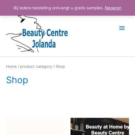
Ga
Hoo
Bij iedere bestelling ontvangt u gratis samples.
Negeren
naar
de
inhoud
Home
/
product category
/ Shop
Shop