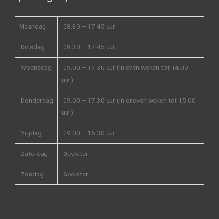
Maandag
08.30 – 17.45 uur
Dinsdag
08.30 – 17.45 uur
Woensdag
09.00 – 17.30 uur (in even weken tot 14.00
uur)
Donderdag
09.00 – 17.30 uur (in oneven weken tot 15.00
uur)
Vrijdag
09.00 – 16.30 uur
Zaterdag
Gesloten
Zondag
Gesloten