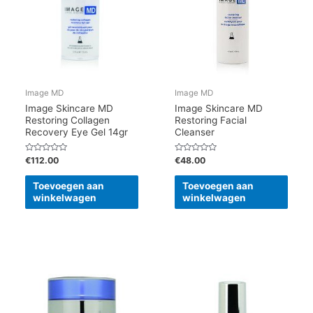
Image MD
Image MD
Image Skincare MD
Image Skincare MD
Restoring Collagen
Restoring Facial
Recovery Eye Gel 14gr
Cleanser
Gewaardeerd
Gewaardeerd
€
112.00
€
48.00
0
0
uit
uit
5
5
Toevoegen aan
Toevoegen aan
winkelwagen
winkelwagen