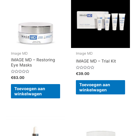
Image MD
Image MD
IMAGE MD – Restoring
IMAGE MD – Trial Kit
Eye Masks
Gewaardeerd
€
39.00
0
Gewaardeerd
€
63.00
uit
0
5
uit
Toevoegen aan
5
Toevoegen aan
winkelwagen
winkelwagen