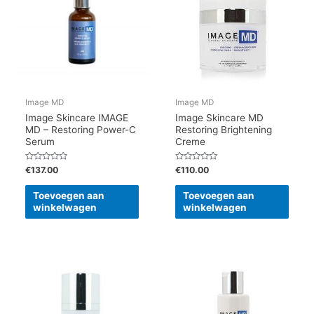
Image MD
Image MD
Image Skincare IMAGE
Image Skincare MD
MD – Restoring Power-C
Restoring Brightening
Serum
Creme
Gewaardeerd
Gewaardeerd
€
137.00
€
110.00
0
0
uit
uit
5
5
Toevoegen aan
Toevoegen aan
winkelwagen
winkelwagen