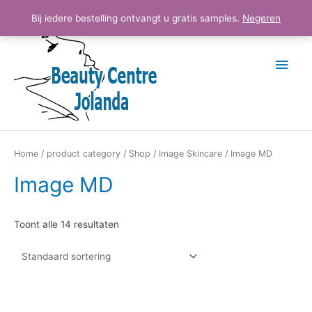
Ga
Hoo
Bij iedere bestelling ontvangt u gratis samples.
Negeren
naar
de
inhoud
Home
/
product category
/
Shop
/
Image Skincare
/ Image MD
Image MD
Toont alle 14 resultaten