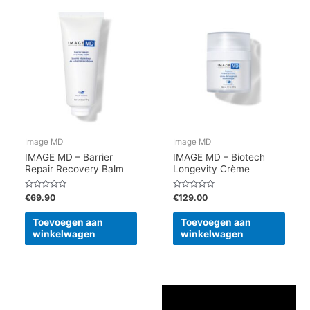
Image MD
Image MD
IMAGE MD – Barrier
IMAGE MD – Biotech
Repair Recovery Balm
Longevity Crème
Gewaardeerd
Gewaardeerd
€
69.90
€
129.00
0
0
uit
uit
5
5
Toevoegen aan
Toevoegen aan
winkelwagen
winkelwagen