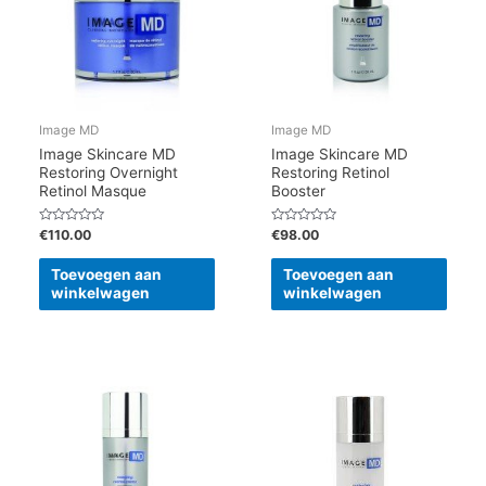
Image MD
Image MD
Image Skincare MD
Image Skincare MD
Restoring Overnight
Restoring Retinol
Retinol Masque
Booster
Gewaardeerd
Gewaardeerd
€
110.00
€
98.00
0
0
uit
uit
5
5
Toevoegen aan
Toevoegen aan
winkelwagen
winkelwagen