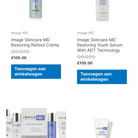
Image MD
Image MD
Image Skincare MD
Image Skincare MD
Restoring Retinol Crème
Restoring Youth Serum
With ADT Technology
Gewaardeerd
€
105.00
0
Gewaardeerd
€
105.00
uit
0
5
Toevoegen aan
uit
5
winkelwagen
Toevoegen aan
winkelwagen