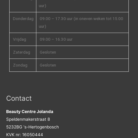
uur)
Donderdag
09.00 – 17.30 uur (in oneven weken tot 15.00
uur)
Vrijdag
09.00 – 16.30 uur
Zaterdag
Gesloten
Zondag
Gesloten
Contact
Beauty Centre Jolanda
Speldenmakerstraat 8
5232BG ‘s-Hertogenbosch
KVK nr: 16050444