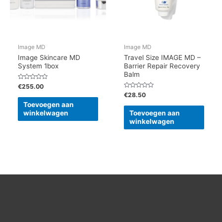
Image MD
Image MD
Image Skincare MD
Travel Size IMAGE MD –
System 1box
Barrier Repair Recovery
Balm
Gewaardeerd
€
255.00
0
Gewaardeerd
€
28.50
uit
0
5
Toevoegen aan
uit
5
winkelwagen
Toevoegen aan
winkelwagen