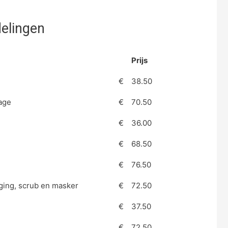
elingen
Prijs
€
38.50
age
€
70.50
€
36.00
€
68.50
€
76.50
iging, scrub en masker
€
72.50
€
37.50
€
72.50