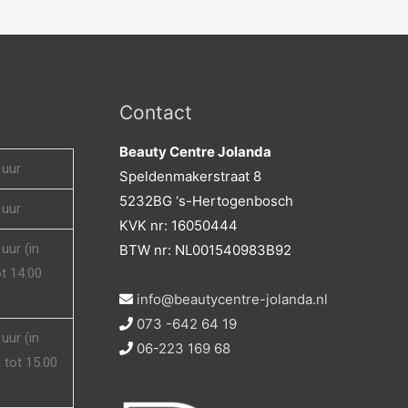
Contact
Beauty Centre Jolanda
 uur
Speldenmakerstraat 8
5232BG ‘s-Hertogenbosch
 uur
KVK nr: 16050444
uur (in
BTW nr: NL001540983B92
t 14.00
info@beautycentre-jolanda.nl
073 -642 64 19
uur (in
06-223 169 68
tot 15.00