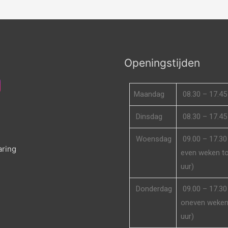
Openingstijden
Maandag
08.30 – 17.45
Dinsdag
08.30 – 17.45
d
Woensdag
09.00 – 17.30 
aring
even weken to
uur)
Donderdag
09.00 – 17.30 
oneven weken 
uur)