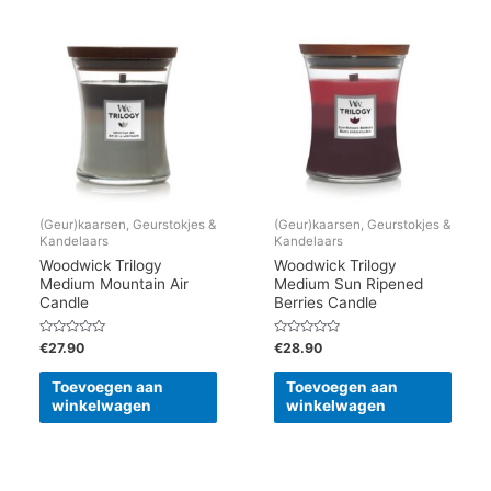
(Geur)kaarsen, Geurstokjes &
(Geur)kaarsen, Geurstokjes &
Kandelaars
Kandelaars
Woodwick Trilogy
Woodwick Trilogy
Medium Mountain Air
Medium Sun Ripened
Candle
Berries Candle
Gewaardeerd
Gewaardeerd
€
27.90
€
28.90
0
0
uit
uit
5
5
Toevoegen aan
Toevoegen aan
winkelwagen
winkelwagen