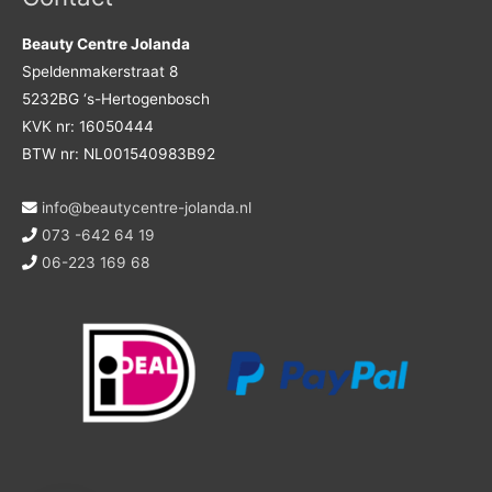
Beauty Centre Jolanda
Speldenmakerstraat 8
5232BG ‘s-Hertogenbosch
KVK nr: 16050444
BTW nr: NL001540983B92
info@beautycentre-jolanda.nl
073 -642 64 19
06-223 169 68