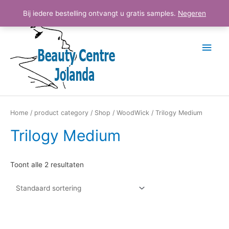
Ga
Hoo
Bij iedere bestelling ontvangt u gratis samples.
Negeren
naar
de
inhoud
Home
/
product category
/
Shop
/
WoodWick
/ Trilogy Medium
Trilogy Medium
Toont alle 2 resultaten