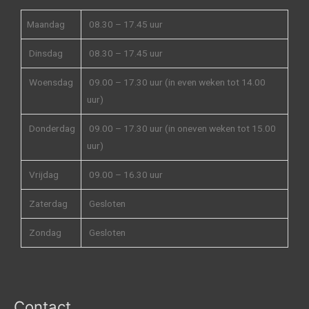
Maandag
08.30 – 17.45 uur
Dinsdag
08.30 – 17.45 uur
Woensdag
09.00 – 17.30 uur (in even weken tot 14.00
uur)
Donderdag
09.00 – 17.30 uur (in oneven weken tot 15.00
uur)
Vrijdag
09.00 – 16.30 uur
Zaterdag
Gesloten
Zondag
Gesloten
Contact