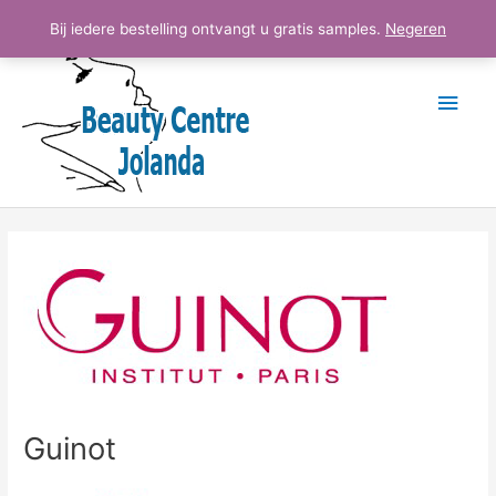
Ga
Hoo
Bij iedere bestelling ontvangt u gratis samples.
Negeren
naar
de
inhoud
Guinot