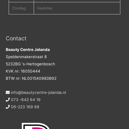
Zondag
Gesloten
Contact
Beauty Centre Jolanda
Speldenmakerstraat 8
5232BG ‘s-Hertogenbosch
KVK nr: 16050444
BTW nr: NL001540983B92
info@beautycentre-jolanda.nl
073 -642 64 19
06-223 169 68