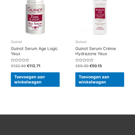
Guinot
Guinot
Guinot Serum Age Logic
Guinot Serum Créme
Yeux
Hydrazone Yeux
Gewaardeerd
Gewaardeerd
€
132.60
€
112.71
€
59.00
€
50.15
0
0
uit
uit
5
5
Toevoegen aan
Toevoegen aan
winkelwagen
winkelwagen