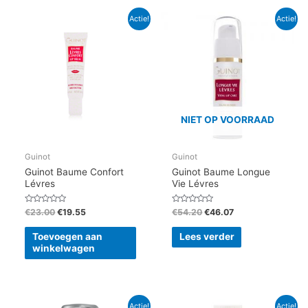
Oorspronkelijke
Huidige
Oorspronkelijke
Huidige
Actie!
Actie!
prijs
prijs
prijs
prijs
was:
is:
was:
is:
€23.00.
€19.55.
€54.20.
€46.07.
NIET OP VOORRAAD
Guinot
Guinot
Guinot Baume Confort
Guinot Baume Longue
Lévres
Vie Lévres
Gewaardeerd
Gewaardeerd
€
23.00
€
19.55
€
54.20
€
46.07
0
0
uit
uit
5
5
Toevoegen aan
Lees verder
winkelwagen
Oorspronkelijke
Huidige
Oorspronkelijke
Huidige
Actie!
Actie!