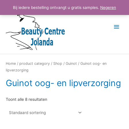
Ga
Hoo
Bij iedere bestelling ontvangt u gratis samples.
Negeren
naar
de
inhoud
Home
/
product category
/
Shop
/
Guinot
/ Guinot oog- en
lipverzorging
Guinot oog- en lipverzorging
Toont alle 8 resultaten