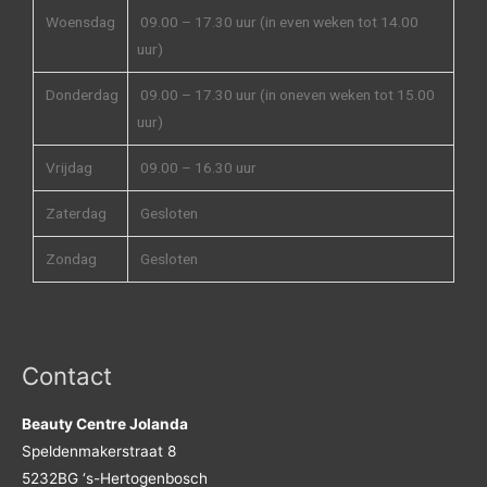
Woensdag
09.00 – 17.30 uur (in even weken tot 14.00
uur)
Donderdag
09.00 – 17.30 uur (in oneven weken tot 15.00
uur)
Vrijdag
09.00 – 16.30 uur
Zaterdag
Gesloten
Zondag
Gesloten
Contact
Beauty Centre Jolanda
Speldenmakerstraat 8
5232BG ‘s-Hertogenbosch