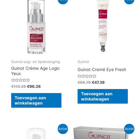
prijs
prijs
prijs
prijs
was:
is:
was:
is:
€113.25.
€96.26.
€55.75.
€47.39.
Guinot oog- en lipverzorging
Guinot
Guinot Crème Age Logic
Guinot Cremé Eye Fresh
Yeux
Gewaardeerd
€
55.75
€
47.39
0
Gewaardeerd
€
113.25
€
96.26
uit
0
5
uit
Toevoegen aan
5
Toevoegen aan
winkelwagen
winkelwagen
Oorspronkelijke
Huidige
Oorspronkelijke
Huidige
Actie!
Actie!
prijs
prijs
prijs
prijs
was:
is:
was:
is: