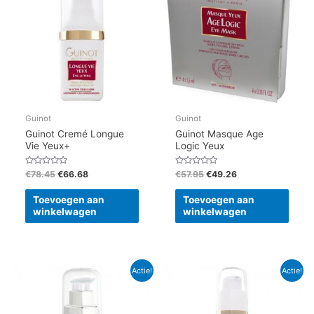
€78.45.
€66.68.
€57.95.
€49.26.
Guinot
Guinot
Guinot Cremé Longue
Guinot Masque Age
Vie Yeux+
Logic Yeux
Gewaardeerd
Gewaardeerd
€
78.45
€
66.68
€
57.95
€
49.26
0
0
uit
uit
5
5
Toevoegen aan
Toevoegen aan
winkelwagen
winkelwagen
Oorspronkelijke
Huidige
Oorspronkelijke
Huidige
Actie!
Actie!
prijs
prijs
prijs
prijs
was:
is:
was:
is:
€132.60.
€112.71.
€59.00.
€50.15.