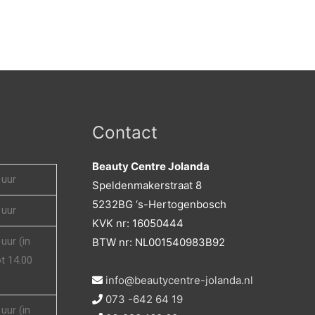
Contact
Beauty Centre Jolanda
 uur
Speldenmakerstraat 8
5232BG ‘s-Hertogenbosch
 uur
KVK nr: 16050444
uur (in
BTW nr: NL001540983B92
t 14.00
info@beautycentre-jolanda.nl
073 -642 64 19
uur (in