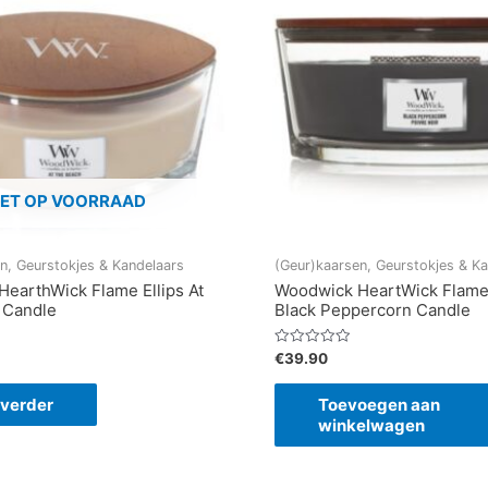
IET OP VOORRAAD
n, Geurstokjes & Kandelaars
(Geur)kaarsen, Geurstokjes & K
earthWick Flame Ellips At
Woodwick HeartWick Flame 
 Candle
Black Peppercorn Candle
Gewaardeerd
€
39.90
0
uit
5
 verder
Toevoegen aan
winkelwagen