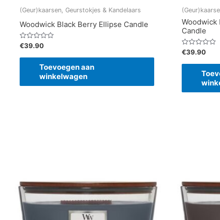
(Geur)kaarsen, Geurstokjes & Kandelaars
(Geur)kaarse
Woodwick E
Woodwick Black Berry Ellipse Candle
Candle
Gewaardeerd
€
39.90
0
Gewaardeerd
€
39.90
uit
0
5
uit
Toevoegen aan
5
Toev
winkelwagen
wink