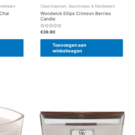
andelaars
(Geur)kaarsen, Geurstokjes & Kandelaars
Chai
Woodwick Ellips Crimson Berries
Candle
Gewaardeerd
€
39.90
0
uit
5
Toevoegen aan
winkelwagen