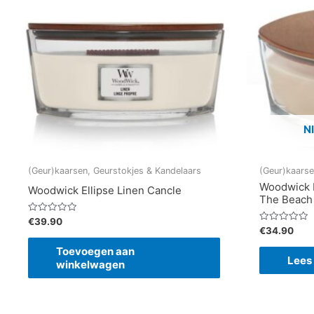
N
(Geur)kaarsen, Geurstokjes & Kandelaars
(Geur)kaarse
Woodwick H
Woodwick Ellipse Linen Cancle
The Beach
Gewaardeerd
€
39.90
0
Gewaardeerd
€
34.90
uit
0
5
uit
Toevoegen aan
5
Lees
winkelwagen