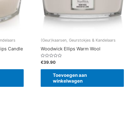
andelaars
(Geur)kaarsen, Geurstokjes & Kandelaars
lips Candle
Woodwick Ellips Warm Wool
Gewaardeerd
€
39.90
0
uit
5
Toevoegen aan
winkelwagen