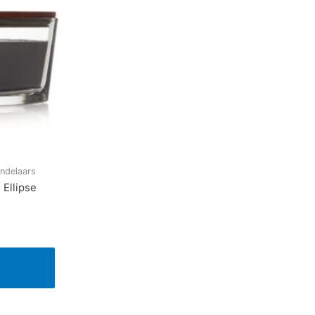
andelaars
Ellipse