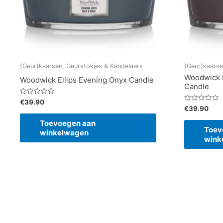
(Geur)kaarsen, Geurstokjes & Kandelaars
(Geur)kaarse
Woodwick E
Woodwick Ellips Evening Onyx Candle
Candle
Gewaardeerd
€
39.90
0
Gewaardeerd
€
39.90
uit
0
5
uit
Toevoegen aan
5
Toev
winkelwagen
wink