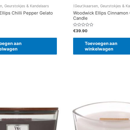
n, Geurstokjes & Kandelaars
(Geur)kaarsen, Geurstokjes & K
llips Chilli Pepper Gelato
Woodwick Ellips Cinnamon 
Candle
Gewaardeerd
€
39.90
0
uit
5
oegen aan
Toevoegen aan
elwagen
winkelwagen