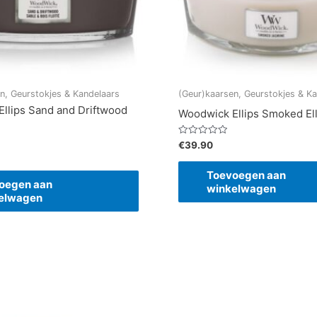
n, Geurstokjes & Kandelaars
(Geur)kaarsen, Geurstokjes & K
llips Sand and Driftwood
Woodwick Ellips Smoked El
Gewaardeerd
€
39.90
0
uit
5
Toevoegen aan
oegen aan
winkelwagen
elwagen