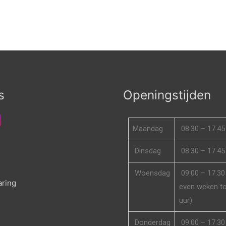
s
Openingstijden
Maandag
08.30 – 17.45
Dinsdag
08.30 – 17.45
d
Woensdag
09.00 – 17.30 
aring
even weken to
uur)
Donderdag
09.00 – 17.30 