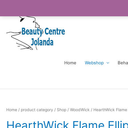
Ga
naar
de
inhoud
Home
Webshop
Beha
Home
/
product category
/
Shop
/
WoodWick
/ HearthWick Flame E
HearthWick Flame Elli