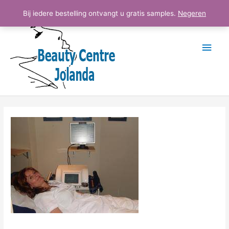
Ga
Hoo
Bij iedere bestelling ontvangt u gratis samples.
Negeren
naar
de
inhoud