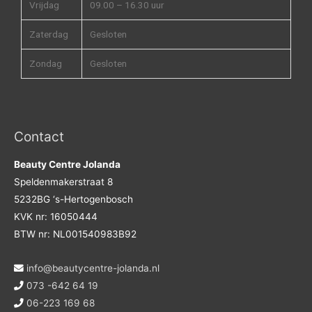
Vrijdag
09.00 – 16.30 uur
Zaterdag
Gesloten
Zondag
Gesloten
Contact
Beauty Centre Jolanda
Speldenmakerstraat 8
5232BG ‘s-Hertogenbosch
KVK nr: 16050444
BTW nr: NL001540983B92
info@beautycentre-jolanda.nl
073 -642 64 19
06-223 169 68