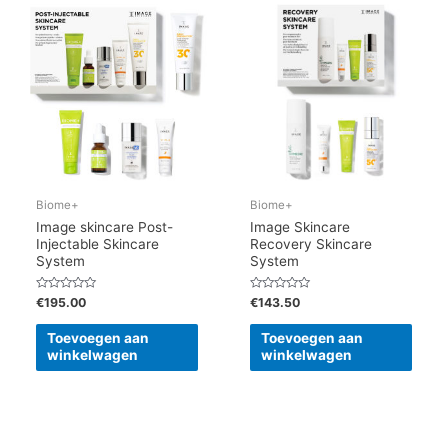
Biome+
Biome+
Image skincare Post-
Image Skincare
Injectable Skincare
Recovery Skincare
System
System
Gewaardeerd
Gewaardeerd
€
195.00
€
143.50
0
0
uit
uit
5
5
Toevoegen aan
Toevoegen aan
winkelwagen
winkelwagen