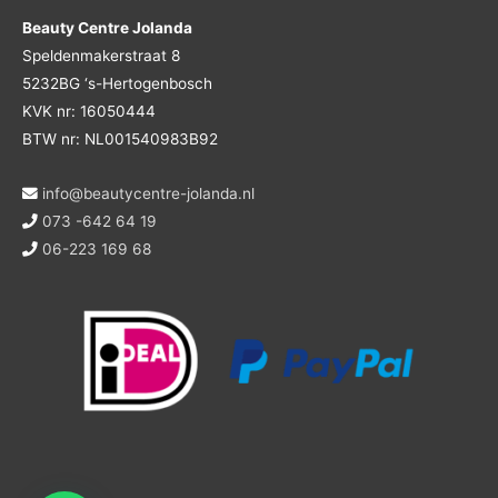
Beauty Centre Jolanda
Speldenmakerstraat 8
5232BG ‘s-Hertogenbosch
KVK nr: 16050444
BTW nr: NL001540983B92
info@beautycentre-jolanda.nl
073 -642 64 19
06-223 169 68