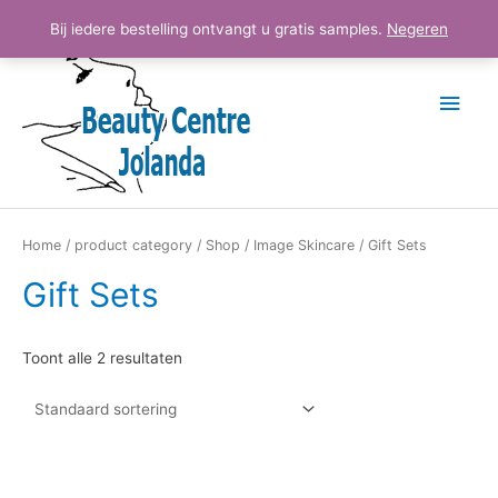
Ga
Hoo
Bij iedere bestelling ontvangt u gratis samples.
Negeren
naar
de
inhoud
Home
/
product category
/
Shop
/
Image Skincare
/ Gift Sets
Gift Sets
Toont alle 2 resultaten