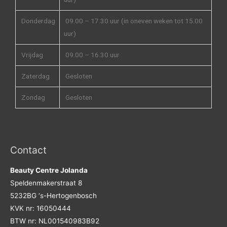
Donderdag
09.00 – 17.30 uur (in oneven weken tot 15.00
uur)
Vrijdag
09.00 – 16.30 uur
Zaterdag
Gesloten
Zondag
Gesloten
Contact
Beauty Centre Jolanda
Speldenmakerstraat 8
5232BG ‘s-Hertogenbosch
KVK nr: 16050444
BTW nr: NL001540983B92