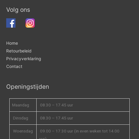
Volg ons
Home
Retourbeleid
Privacyverklaring
Contact
Openingstijden
Maandag
08.30 – 17.45 uur
Dinsdag
08.30 – 17.45 uur
Woensdag
09.00 – 17.30 uur (in even weken tot 14.00
uur)