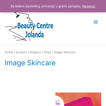
Ga
Hoo
Bij iedere bestelling ontvangt u gratis samples.
Negeren
naar
de
inhoud
Home
/
product category
/
Shop
/ Image Skincare
Image Skincare