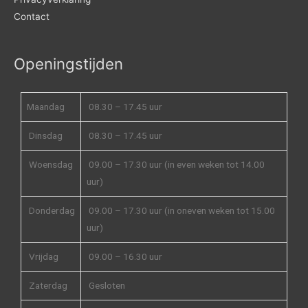
Contact
Openingstijden
Maandag
08.30 – 17.45 uur
Dinsdag
08.30 – 17.45 uur
Woensdag
09.00 – 17.30 uur (in even weken tot 14.00
uur)
Donderdag
09.00 – 17.30 uur (in oneven weken tot 15.00
uur)
Vrijdag
09.00 – 16.30 uur
Zaterdag
Gesloten