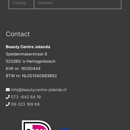
Zondag
Gesloten
Contact
Beauty Centre Jolanda
Speldenmakerstraat 8
5232BG ‘s-Hertogenbosch
KVK nr: 16050444
BTW nr: NL001540983B92
info@beautycentre-jolanda.nl
073 -642 64 19
06-223 169 68