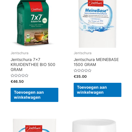
Jentschura
Jentschura
Jentschura 7×7
Jentschura MEINEBASE
KRUIDENTHEE BIO 500
1500 GRAM
GRAM
Gewaardeerd
€
35.00
0
Gewaardeerd
€
46.50
uit
0
5
Toevoegen aan
uit
5
Toevoegen aan
winkelwagen
winkelwagen