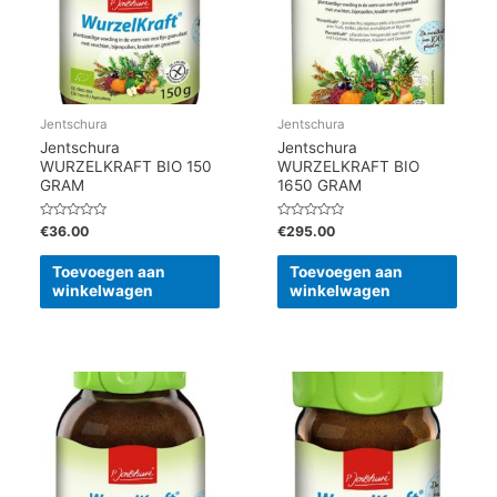
Jentschura
Jentschura
Jentschura
Jentschura
WURZELKRAFT BIO 150
WURZELKRAFT BIO
GRAM
1650 GRAM
Gewaardeerd
Gewaardeerd
€
36.00
€
295.00
0
0
uit
uit
5
5
Toevoegen aan
Toevoegen aan
winkelwagen
winkelwagen