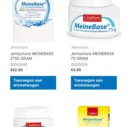
Jentschura
Jentschura
Jentschura MEINEBASE
Jentschura MEINEBASE
2750 GRAM
75 GRAM
Gewaardeerd
Gewaardeerd
€
52.50
€
3.95
0
0
uit
uit
5
5
Toevoegen aan
Toevoegen aan
winkelwagen
winkelwagen