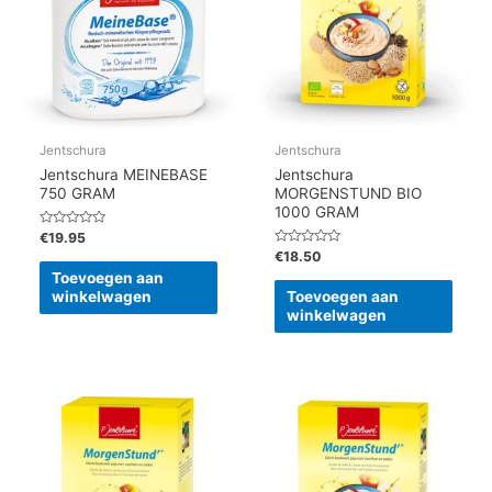
Jentschura
Jentschura
Jentschura MEINEBASE
Jentschura
750 GRAM
MORGENSTUND BIO
1000 GRAM
Gewaardeerd
€
19.95
0
Gewaardeerd
€
18.50
uit
0
5
Toevoegen aan
uit
5
winkelwagen
Toevoegen aan
winkelwagen