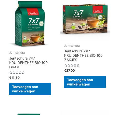
Jentschura
Jentschura 7×7
Jentschura
KRUIDENTHEE BIO 100
Jentschura 7×7
ZAKJES
KRUIDENTHEE BIO 100
GRAM
Gewaardeerd
€
27.00
0
uit
Gewaardeerd
€
11.50
5
Toevoegen aan
0
uit
winkelwagen
5
Toevoegen aan
winkelwagen