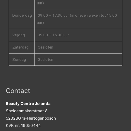
uur)
Donderdag
09.00 – 17.30 uur (in oneven weken tot 15.00
uur)
Vrijdag
09.00 – 16.30 uur
Zaterdag
Gesloten
Zondag
Gesloten
Contact
Beauty Centre Jolanda
Speldenmakerstraat 8
5232BG ‘s-Hertogenbosch
KVK nr: 16050444