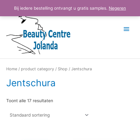
Ga
Hoo
Bij iedere bestelling ontvangt u gratis samples.
Negeren
naar
de
inhoud
Home
/
product category
/
Shop
/ Jentschura
Jentschura
Toont alle 17 resultaten