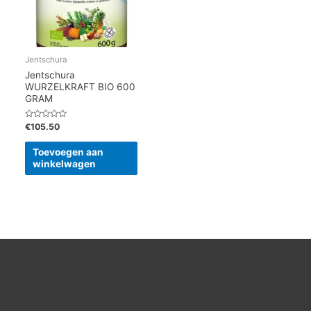
Jentschura
Jentschura
WURZELKRAFT BIO 600
GRAM
Gewaardeerd
€
105.50
0
uit
5
Toevoegen aan
winkelwagen