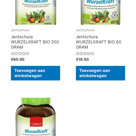
Jentschura
Jentschura
Jentschura
Jentschura
WURZELKRAFT BIO 300
WURZELKRAFT BIO 60
GRAM
GRAM
Gewaardeerd
Gewaardeerd
€
65.00
€
18.50
0
0
uit
uit
5
5
Toevoegen aan
Toevoegen aan
winkelwagen
winkelwagen