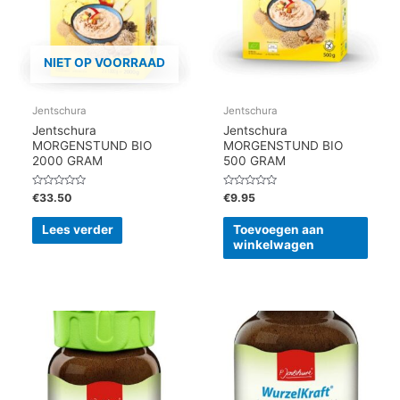
NIET OP VOORRAAD
Jentschura
Jentschura
Jentschura
Jentschura
MORGENSTUND BIO
MORGENSTUND BIO
2000 GRAM
500 GRAM
Gewaardeerd
Gewaardeerd
€
33.50
€
9.95
0
0
uit
uit
5
5
Lees verder
Toevoegen aan
winkelwagen