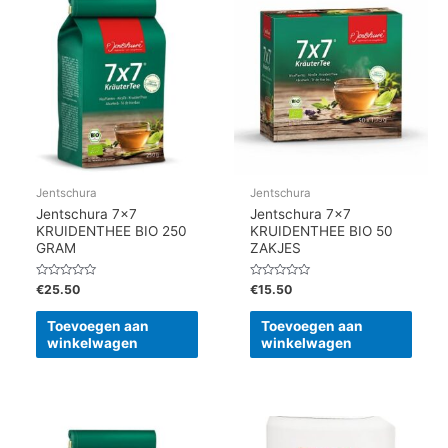
Jentschura
Jentschura
Jentschura 7×7
Jentschura 7×7
KRUIDENTHEE BIO 250
KRUIDENTHEE BIO 50
GRAM
ZAKJES
Gewaardeerd
Gewaardeerd
€
25.50
€
15.50
0
0
uit
uit
5
5
Toevoegen aan
Toevoegen aan
winkelwagen
winkelwagen