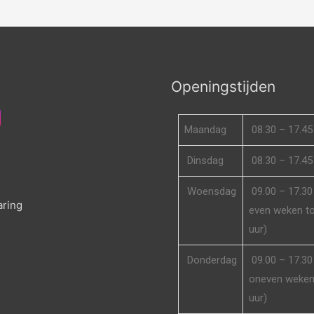
Openingstijden
Maandag
08.30 – 17.45
Dinsdag
08.30 – 17.45
d
Woensdag
09.00 – 17.30 
aring
even weken to
uur)
Donderdag
09.00 – 17.30 
oneven weken 
uur)