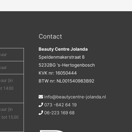
Contact
Beauty Centre Jolanda
 uur
Speldenmakerstraat 8
5232BG ‘s-Hertogenbosch
 uur
KVK nr: 16050444
uur (in
BTW nr: NL001540983B92
t 14.00
info@beautycentre-jolanda.nl
073 -642 64 19
uur (in
06-223 169 68
tot 15.00