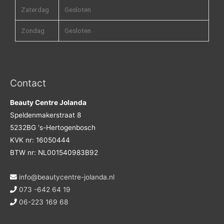
Zaterdag
Gesloten
Zondag
Gesloten
Contact
Beauty Centre Jolanda
Speldenmakerstraat 8
5232BG ‘s-Hertogenbosch
KVK nr: 16050444
BTW nr: NL001540983B92
info@beautycentre-jolanda.nl
073 -642 64 19
06-223 169 68