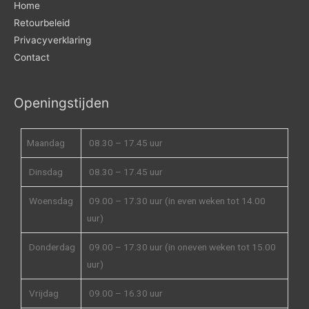
Home
Retourbeleid
Privacyverklaring
Contact
Openingstijden
Maandag
08.30 – 17.45 uur
Dinsdag
08.30 – 17.45 uur
Woensdag
09.00 – 17.30 uur (in even weken tot 14.00
uur)
Donderdag
09.00 – 17.30 uur (in oneven weken tot 15.00
uur)
Vrijdag
09.00 – 16.30 uur