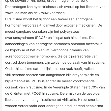
op de bovenlip, kin, borst, dijbeen, rug en onderbuik.
Daarentegen kan hypertrichose zich overal op het lichaam van
zowel de man als de vrouw voordoen.
Hirsutisme wordt hetzij door een teveel aan androgene
hormonen veroorzaakt, danwel door exogene medicijnen. De
meest gangbare oorzaken zijn het polycysteus
ovariumsyndroom (PCOS) en idiopatisch hirsutisme. De
aandoeningen van androgene hormonen ontstaan meestal in
de hypofyse of het ovarium. Verhoogde niveaus van
adrenocorticotropine hormonen, die de bijniersecretie van
cortisol doen toenemen, zijn zelden de oorzaak van hirsutisme.
Onder hirsutisme dat de bijnier als oorzaak heeft, vallen
virilliserende soorten van aangeboren bijnierhyperplasie en
bijnierneoplasie. PCOS is echter de meest voorkomende
oorzaak van hirsutisme. In de Verenigde Staten heeft 70% van
de Cliënten met PCOS hirsutisme. De ernst van de gevolgen
liep uiteen van matig hirsutisme tot virilisatie. Hirsutisme kan
worden veroorzaakt door androgeen producerend neoplasma