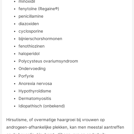
minoxidil
fenytoïne (Regaine®)
penicillamine
diazoxiden
cyclosporine
bijnierschorshormonen
fenothiozinen
haloperidol
Polycysteus ovariumsyndroom
Ondervoeding
Porfyrie
Anorexia nervosa
Hypothyroïdisme
Dermatomyositis
Idiopathisch (onbekend)
Hirsutisme, of overmatige haargroei bij vrouwen op
androgeen-afhankelijke plekken, kan men meestal aantreffen