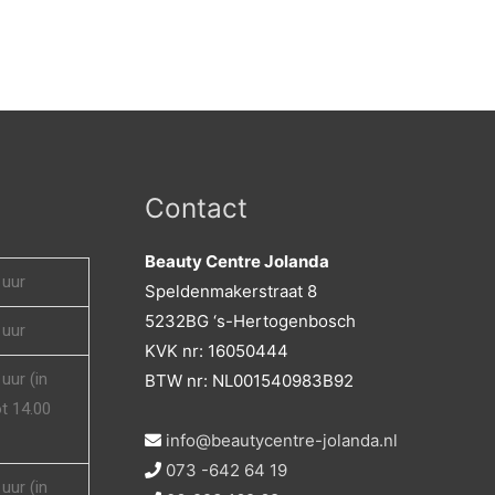
Contact
Beauty Centre Jolanda
 uur
Speldenmakerstraat 8
5232BG ‘s-Hertogenbosch
 uur
KVK nr: 16050444
uur (in
BTW nr: NL001540983B92
t 14.00
info@beautycentre-jolanda.nl
073 -642 64 19
uur (in