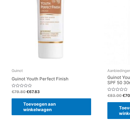
Guinot
Aanbiedinge
Guinot Yout
Guinot Youth Perfect Finish
SPF 50 30
Gewaardeerd
€
79.80
€
67.83
0
Gewaardeerd
€
83.00
€
70
uit
0
5
uit
Toevoegen aan
5
Toev
winkelwagen
wink