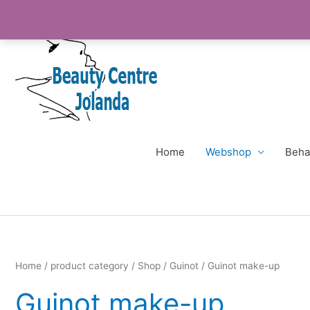
Ga
naar
de
inhoud
Home
Webshop
Beha
Home
/
product category
/
Shop
/
Guinot
/ Guinot make-up
Guinot make-up