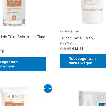
-up
Aanbiedingen
d de Teint Soin Youth Time
Guinot Hydra Finish
Gewaardeerd
€
49.95
€
42.46
0
.15
uit
5
Toevoegen aan
oegen aan
winkelwagen
elwagen
spronkelijke
Huidige
Actie!
s
prijs
:
is:
.00.
€70.55.