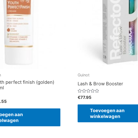
n
Guinot
h perfect finish (golden)
Lash & Brow Booster
ml
Gewaardeerd
€
77.95
0
.55
uit
5
Toevoegen aan
oegen aan
winkelwagen
elwagen