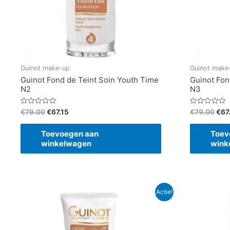
Guinot make-up
Guinot make
Guinot Fond de Teint Soin Youth Time
Guinot Fon
N2
N3
Gewaardeerd
Gewaardeerd
€
79.00
€
67.15
€
79.00
€
67
0
0
uit
uit
5
5
Toevoegen aan
Toev
winkelwagen
wink
Oorspronkelijke
Huidige
Oor
Actie!
prijs
prijs
prij
was:
is:
was
€79.80.
€67.83.
€83