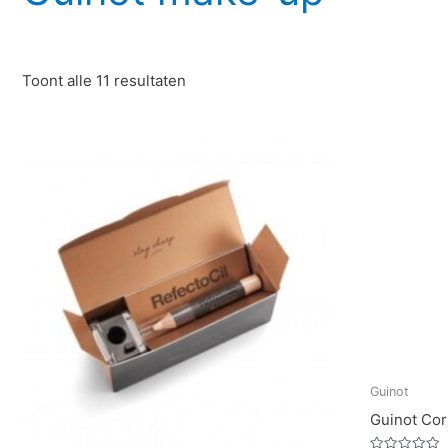
Toont alle 11 resultaten
Oors
prijs
was:
€31.
Guinot
Guinot Cor