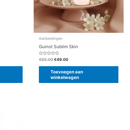
Aanbiedingen
Guinot Sublim Skin
Gewaardeerd
€
55.00
€
49.00
0
uit
5
Toevoegen aan
winkelwagen