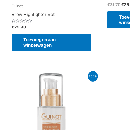
Gewaardeerd
€
31.70
€
25
Guinot
0
uit
Brow Highlighter Set
5
Toev
wink
Gewaardeerd
€
29.90
0
uit
5
Toevoegen aan
winkelwagen
Oorspronkelijke
Huidige
Oor
Actie!
prijs
prijs
prij
was:
is:
was
€79.00.
€67.15.
€79