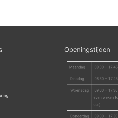
s
Openingstijden
Maandag
08.30 – 17.45
Dinsdag
08.30 – 17.45
d
Woensdag
09.00 – 17.30 
aring
even weken to
uur)
Donderdag
09.00 – 17.30 