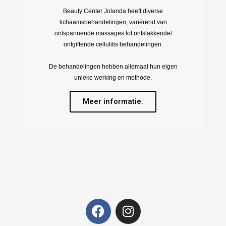
Beauty Center Jolanda heeft diverse
lichaamsbehandelingen, variërend van
ontspannende massages tot ontslakkende/
ontgiftende cellulitis behandelingen.
De behandelingen hebben allemaal hun eigen
unieke werking en methode.
Meer informatie.
F
I
a
n