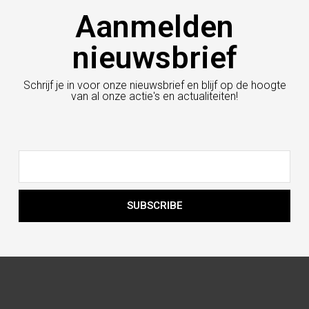
c
s
Aanmelden
e
t
b
a
nieuwsbrief
o
g
o
r
Schrijf je in voor onze nieuwsbrief en blijf op de hoogte
k
a
van al onze actie's en actualiteiten!
m
Email
SUBSCRIBE