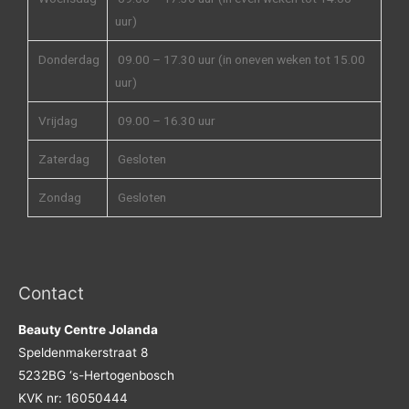
uur)
Donderdag
09.00 – 17.30 uur (in oneven weken tot 15.00
uur)
Vrijdag
09.00 – 16.30 uur
Zaterdag
Gesloten
Zondag
Gesloten
Contact
Beauty Centre Jolanda
Speldenmakerstraat 8
5232BG ‘s-Hertogenbosch
KVK nr: 16050444