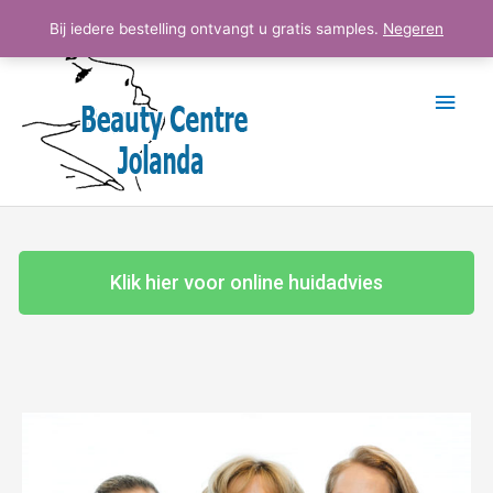
Ga
Hoo
Bij iedere bestelling ontvangt u gratis samples.
Negeren
naar
de
inhoud
Klik hier voor online huidadvies