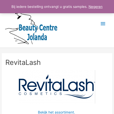
Ga
Hoo
Bij iedere bestelling ontvangt u gratis samples.
Negeren
naar
de
inhoud
RevitaLash
Bekijk het assortiment.