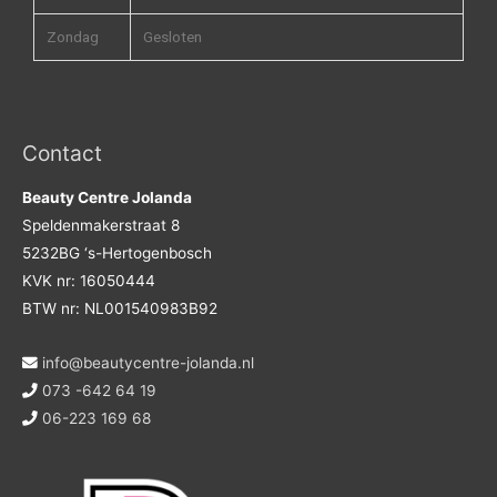
Zondag
Gesloten
Contact
Beauty Centre Jolanda
Speldenmakerstraat 8
5232BG ‘s-Hertogenbosch
KVK nr: 16050444
BTW nr: NL001540983B92
info@beautycentre-jolanda.nl
073 -642 64 19
06-223 169 68