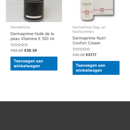
DermaPrime
DermaPrime Dag- en
Nachtcremes
Dermaprime Huile de la
Dermaprime Nutri
peau Vitamine E 100 ml
Confort Cream
Gewaardeerd
€
42.65
€
38.39
0
Gewaardeerd
€
41.30
€
37.17
uit
0
5
Toevoegen aan
uit
5
Toevoegen aan
winkelwagen
winkelwagen