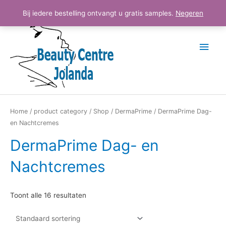
Ga
Hoo
Bij iedere bestelling ontvangt u gratis samples.
Negeren
naar
de
inhoud
Home
/
product category
/
Shop
/
DermaPrime
/ DermaPrime Dag-
en Nachtcremes
DermaPrime Dag- en
Nachtcremes
Toont alle 16 resultaten