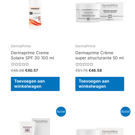
DermaPrime
DermaPrime
Dermaprime Creme
Dermaprime Crème
Solaire SPF 30 100 ml
super structurante 50 ml
Gewaardeerd
Gewaardeerd
€
45.08
€
40.57
€
51.75
€
46.58
0
0
uit
uit
5
5
Toevoegen aan
Toevoegen aan
winkelwagen
winkelwagen
Oorspronkelijke
Huidige
Oorspronkelijke
Huidige
Actie!
Actie!
prijs
prijs
prijs
prijs
was:
is:
was:
is:
€38.40.
€30.72.
€71.80.
€64.62.