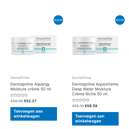
Oorspronkelijke
Huidige
Oorspronkelijke
Huidige
Actie!
Actie!
prijs
prijs
prijs
prijs
was:
is:
was:
is:
€58.08.
€52.27.
€65.10.
€58.59.
DermaPrime
DermaPrime
Dermaprime Aquargy
Dermaprime Aquextreme
Moisture crème 50 ml
Deep Water Moisture
Crème Riche 50 ml
Gewaardeerd
€
58.08
€
52.27
0
Gewaardeerd
€
65.10
€
58.59
uit
0
5
Toevoegen aan
uit
5
winkelwagen
Toevoegen aan
winkelwagen