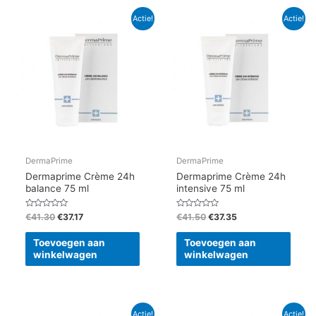
Oorspronkelijke
Huidige
Oorspronkelijke
Huidige
Actie!
Actie!
prijs
prijs
prijs
prijs
was:
is:
was:
is:
€41.30.
€37.17.
€41.50.
€37.35.
DermaPrime
DermaPrime
Dermaprime Crème 24h
Dermaprime Crème 24h
balance 75 ml
intensive 75 ml
Gewaardeerd
Gewaardeerd
€
41.30
€
37.17
€
41.50
€
37.35
0
0
uit
uit
5
5
Toevoegen aan
Toevoegen aan
winkelwagen
winkelwagen
Oorspronkelijke
Huidige
Oorspronkelijke
Huidige
Actie!
Actie!