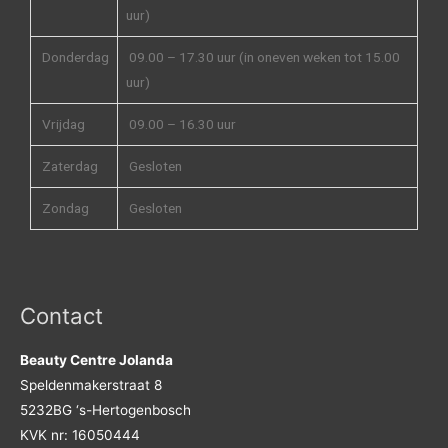
uur)
Donderdag
09.00 – 17.30 uur (in oneven weken tot 15.00
uur)
Vrijdag
09.00 – 16.30 uur
Zaterdag
Gesloten
Zondag
Gesloten
Contact
Beauty Centre Jolanda
Speldenmakerstraat 8
5232BG ‘s-Hertogenbosch
KVK nr: 16050444