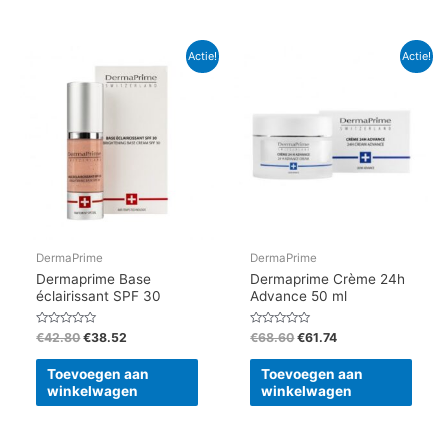
Oorspronkelijke
Huidige
Oorspronkelijke
Huidige
Actie!
Actie!
prijs
prijs
prijs
prijs
was:
is:
was:
is:
€42.80.
€38.52.
€68.60.
€61.74.
DermaPrime
DermaPrime
Dermaprime Base
Dermaprime Crème 24h
éclairissant SPF 30
Advance 50 ml
Gewaardeerd
Gewaardeerd
€
42.80
€
38.52
€
68.60
€
61.74
0
0
uit
uit
5
5
Toevoegen aan
Toevoegen aan
winkelwagen
winkelwagen