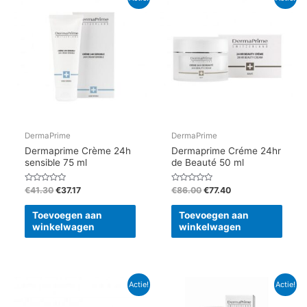
prijs
prijs
prijs
prijs
was:
is:
was:
is:
€41.30.
€37.17.
€86.00.
€77.40.
DermaPrime
DermaPrime
Dermaprime Crème 24h
Dermaprime Créme 24hr
sensible 75 ml
de Beauté 50 ml
Gewaardeerd
Gewaardeerd
€
41.30
€
37.17
€
86.00
€
77.40
0
0
uit
uit
5
5
Toevoegen aan
Toevoegen aan
winkelwagen
winkelwagen
Oorspronkelijke
Huidige
Oorspronkelijke
Huidige
Actie!
Actie!
prijs
prijs
prijs
prijs
was:
is:
was:
is: