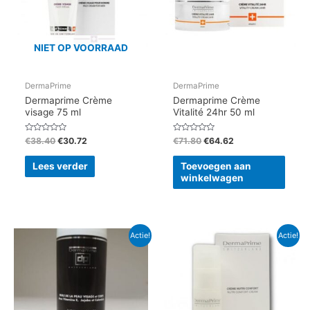
NIET OP VOORRAAD
DermaPrime
DermaPrime
Dermaprime Crème
Dermaprime Crème
visage 75 ml
Vitalité 24hr 50 ml
Gewaardeerd
Gewaardeerd
€
38.40
€
30.72
€
71.80
€
64.62
0
0
uit
uit
5
5
Lees verder
Toevoegen aan
winkelwagen
Oorspronkelijke
Huidige
Oorspronkelijke
Huidige
Actie!
Actie!
prijs
prijs
prijs
prijs
was:
is:
was:
is:
€42.65.
€38.39.
€41.30.
€37.17.