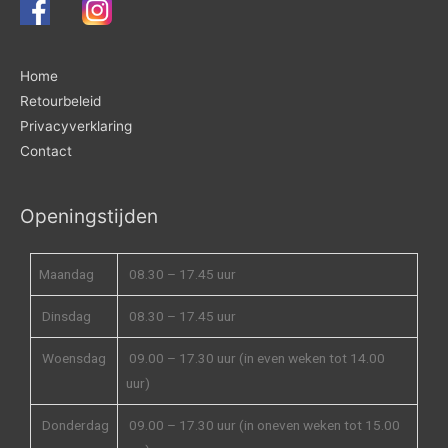
Home
Retourbeleid
Privacyverklaring
Contact
Openingstijden
Maandag
08.30 – 17.45 uur
Dinsdag
08.30 – 17.45 uur
Woensdag
09.00 – 17.30 uur (in even weken tot 14.00
uur)
Donderdag
09.00 – 17.30 uur (in oneven weken tot 15.00