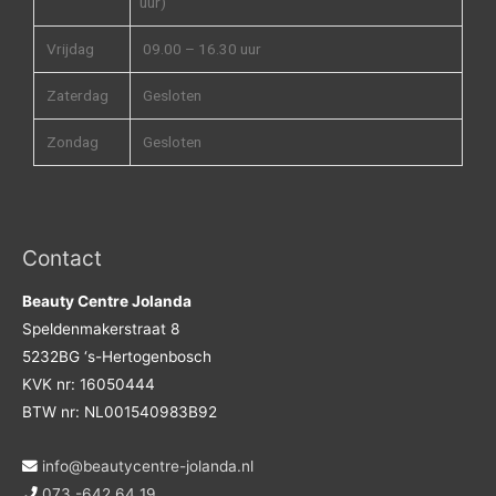
uur)
Vrijdag
09.00 – 16.30 uur
Zaterdag
Gesloten
Zondag
Gesloten
Contact
Beauty Centre Jolanda
Speldenmakerstraat 8
5232BG ‘s-Hertogenbosch
KVK nr: 16050444
BTW nr: NL001540983B92
info@beautycentre-jolanda.nl
073 -642 64 19