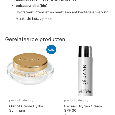
babassu-olie (bio)
Hydrateert intensief en heeft een antibacteriële werking.
Maakt de huid zijdezacht.
Gerelateerde producten
Oorspronkelijke
Huidige
Actie!
prijs
prijs
was:
is:
€119.50.
€101.58.
product category
product category
Guinot Creme Hydra
Decaar Oxygen Cream
Summum
SPF 30