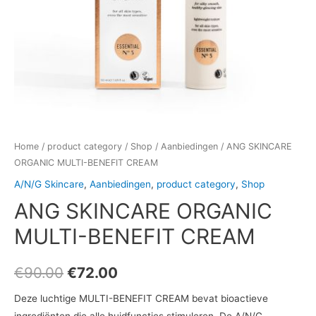
Home
/
product category
/
Shop
/
Aanbiedingen
/ ANG SKINCARE
ORGANIC MULTI-BENEFIT CREAM
A/N/G Skincare
,
Aanbiedingen
,
product category
,
Shop
ANG SKINCARE ORGANIC
MULTI-BENEFIT CREAM
€
90.00
€
72.00
Deze luchtige MULTI-BENEFIT CREAM bevat bioactieve
ingrediënten die alle huidfuncties stimuleren. De A/N/G