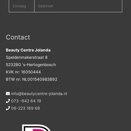
Zondag
Gesloten
Contact
Beauty Centre Jolanda
Speldenmakerstraat 8
5232BG ‘s-Hertogenbosch
KVK nr: 16050444
BTW nr: NL001540983B92
info@beautycentre-jolanda.nl
073 -642 64 19
06-223 169 68