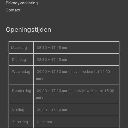
Privacyverklaring
Contact
Openingstijden
Maandag
08.30 – 17.45 uur
Dinsdag
08.30 – 17.45 uur
Woensdag
09.00 – 17.30 uur (in even weken tot 14.00
uur)
Donderdag
09.00 – 17.30 uur (in oneven weken tot 15.00
uur)
Vrijdag
09.00 – 16.30 uur
Zaterdag
Gesloten