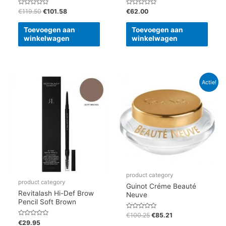
Gewaardeerd
Gewaardeerd
€
119.50
€
101.58
€
62.00
0
0
uit
uit
5
5
Toevoegen aan
Toevoegen aan
winkelwagen
winkelwagen
Oorspronkelijke
Huidige
Actie!
prijs
prijs
was:
is:
€100.25.
€85.21.
product category
product category
Guinot Créme Beauté
Revitalash Hi-Def Brow
Neuve
Pencil Soft Brown
Gewaardeerd
€
100.25
€
85.21
0
Gewaardeerd
€
29.95
uit