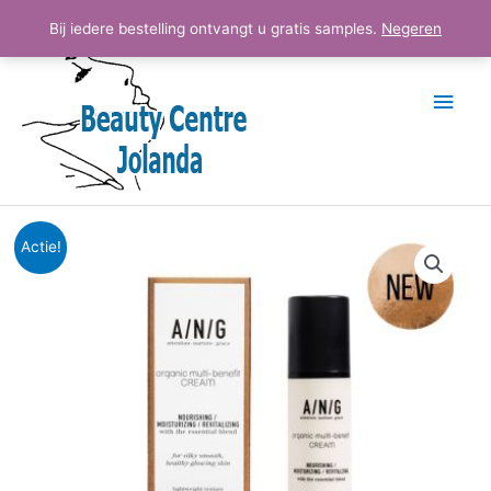
Ga
Hoo
Bij iedere bestelling ontvangt u gratis samples.
Negeren
naar
de
inhoud
Oorspronkelijke
Huidige
Actie!
prijs
prijs
was:
is:
€90.00.
€72.00.