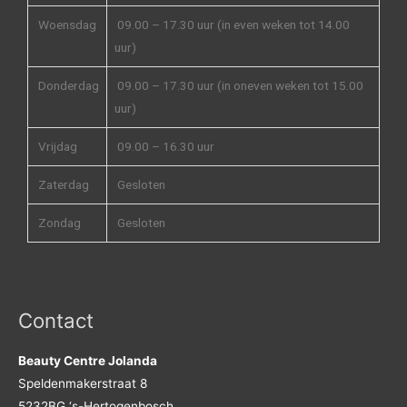
Woensdag
09.00 – 17.30 uur (in even weken tot 14.00
uur)
Donderdag
09.00 – 17.30 uur (in oneven weken tot 15.00
uur)
Vrijdag
09.00 – 16.30 uur
Zaterdag
Gesloten
Zondag
Gesloten
Contact
Beauty Centre Jolanda
Speldenmakerstraat 8
5232BG ‘s-Hertogenbosch