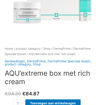
Home
/
product category
/
Shop
/
DermaPrime
/
DermaPrime
Speciale boxen
/ AQU’extreme box met rich cream
Aanbiedingen
,
DermaPrime
,
DermaPrime Speciale boxen
,
product category
,
Shop
AQU’extreme box met rich
cream
€
94.30
€
84.87
Toevoegen aan winkelwagen