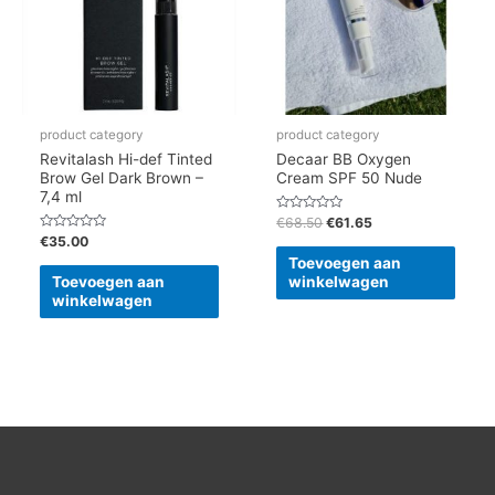
product category
product category
Revitalash Hi-def Tinted
Decaar BB Oxygen
Brow Gel Dark Brown –
Cream SPF 50 Nude
7,4 ml
Gewaardeerd
€
68.50
€
61.65
0
Gewaardeerd
€
35.00
uit
0
5
Toevoegen aan
uit
5
Toevoegen aan
winkelwagen
winkelwagen