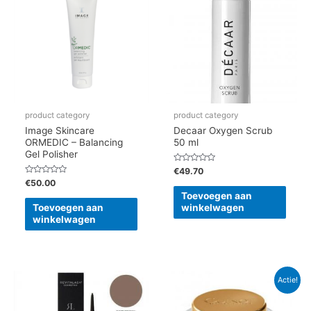
product category
product category
Image Skincare
Decaar Oxygen Scrub
ORMEDIC – Balancing
50 ml
Gel Polisher
Gewaardeerd
€
49.70
0
Gewaardeerd
€
50.00
uit
0
5
Toevoegen aan
uit
5
Toevoegen aan
winkelwagen
winkelwagen
Oorspronkelijke
Huidige
Actie!
prijs
prijs
was:
is:
€94.85.
€80.62.