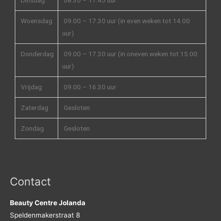
Woensdag
09.00 – 17.30 uur (in even weken tot 14.00
uur)
Donderdag
09.00 – 17.30 uur (in oneven weken tot 15.00
uur)
Vrijdag
09.00 – 16.30 uur
Zaterdag
Gesloten
Zondag
Gesloten
Contact
Beauty Centre Jolanda
Speldenmakerstraat 8