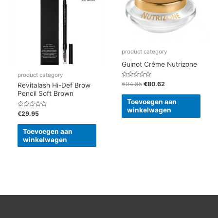
product category
Guinot Créme Nutrizone
product category
Gewaardeerd
€
94.85
€
80.62
Revitalash Hi-Def Brow
0
Pencil Soft Brown
uit
5
Toevoegen aan
winkelwagen
Gewaardeerd
€
29.95
0
uit
5
Toevoegen aan
winkelwagen