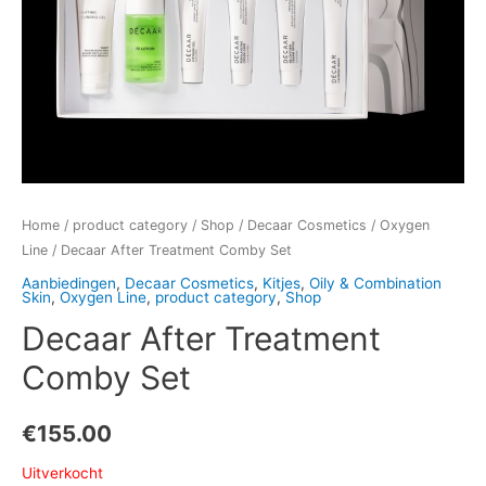
Home
/
product category
/
Shop
/
Decaar Cosmetics
/
Oxygen
Line
/ Decaar After Treatment Comby Set
Aanbiedingen
,
Decaar Cosmetics
,
Kitjes
,
Oily & Combination
Skin
,
Oxygen Line
,
product category
,
Shop
Decaar After Treatment
Comby Set
€
155.00
Uitverkocht