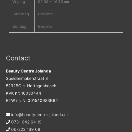
Vrijdag
09.00 – 16.30 uur
Zaterdag
Gesloten
Zondag
Gesloten
Contact
Beauty Centre Jolanda
Speldenmakerstraat 8
5232BG ‘s-Hertogenbosch
KVK nr: 16050444
BTW nr: NL001540983B92
info@beautycentre-jolanda.nl
073 -642 64 19
06-223 169 68