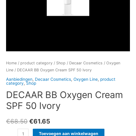
Home
/
product category
/
Shop
/
Decaar Cosmetics
/
Oxygen
Line
/ DECAAR BB Oxygen Cream SPF 50 Ivory
Aanbiedingen
,
Decaar Cosmetics
,
Oxygen Line
,
product
category
,
Shop
DECAAR BB Oxygen Cream
SPF 50 Ivory
€
68.50
€
61.65
Toevoegen aan winkelwagen