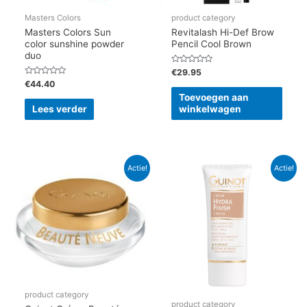
Masters Colors
product category
Masters Colors Sun
Revitalash Hi-Def Brow
color sunshine powder
Pencil Cool Brown
duo
Gewaardeerd
€
29.95
0
Gewaardeerd
€
44.40
uit
0
5
Toevoegen aan
uit
5
Lees verder
winkelwagen
Oorspronkelijke
Huidige
Oorspronkelijke
Huidige
Actie!
Actie!
prijs
prijs
prijs
prijs
was:
is:
was:
is:
€100.25.
€85.21.
€49.95.
€42.46.
product category
product category