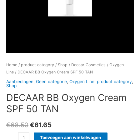
Home
/
product category
/
Shop
/
Decaar Cosmetics
/
Oxygen
Line
/ DECAAR BB Oxygen Cream SPF 50 TAN
Aanbiedingen
,
Geen categorie
,
Oxygen Line
,
product category
,
Shop
DECAAR BB Oxygen Cream
SPF 50 TAN
€
68.50
€
61.65
Toevoegen aan winkelwagen