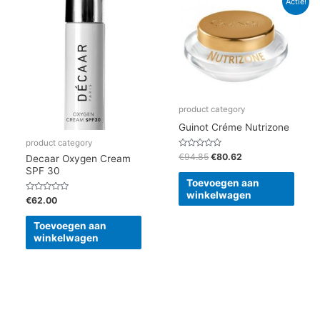
Actie!
prijs
prijs
was:
is:
€94.85.
€80.62.
product category
Guinot Créme Nutrizone
product category
Gewaardeerd
€
94.85
€
80.62
Decaar Oxygen Cream
0
SPF 30
uit
5
Toevoegen aan
winkelwagen
Gewaardeerd
€
62.00
0
uit
5
Toevoegen aan
winkelwagen