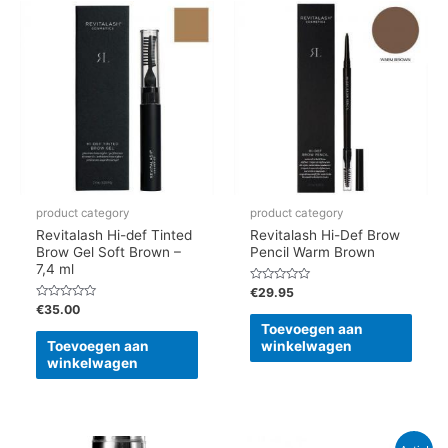
product category
product category
Revitalash Hi-def Tinted
Revitalash Hi-Def Brow
Brow Gel Soft Brown –
Pencil Warm Brown
7,4 ml
Gewaardeerd
€
29.95
0
Gewaardeerd
€
35.00
uit
0
5
Toevoegen aan
uit
5
Toevoegen aan
winkelwagen
winkelwagen
Oorspronkelijke
Huidige